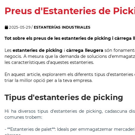
Preus d'Estanteries de Pick
2025-05-29
/
ESTANTERÍAS INDUSTRIALES
Tot sobre els preus de les estanteries de picking i càrrega 
Les
estanteries de picking
i
càrrega lleugera
són fonamenta
negocis. A mesura que la demanda de solucions d'emmagatze
les característiques d'aquestes estanteries.
En aquest article, explorarem els diferents tipus d'estanteries
triar la millor opció per a la teva empresa.
Tipus d'estanteries de picking
Hi ha diversos tipus d'estanteries de picking, cadascuna dis
comunes trobem:
- **Estanteries de palet**: Ideals per emmagatzemar mercaderia