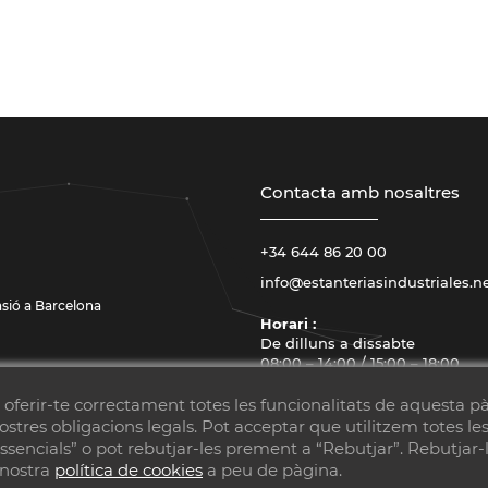
Contacta amb nosaltres
+34 644 86 20 00
info@estanteriasindustriales.n
asió a Barcelona
Horari :
De dilluns a dissabte
08:00 – 14:00 / 15:00 – 18:00
d
|
Sitemaps
Vols un lloc com
r oferir-te correctament totes les funcionalitats de aquesta 
nostres obligacions legals. Pot acceptar que utilitzem totes l
sencials” o pot rebutjar-les prement a “Rebutjar”. Rebutjar-le
 nostra
política de cookies
a peu de pàgina.