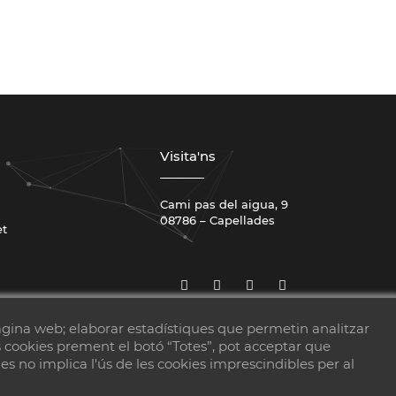
Visita'ns
Cami pas del aigua, 9
08786 – Capellades
et
pàgina web; elaborar estadístiques que permetin analitzar
es cookies prement el botó “Totes”, pot acceptar que
s no implica l'ús de les cookies imprescindibles per al