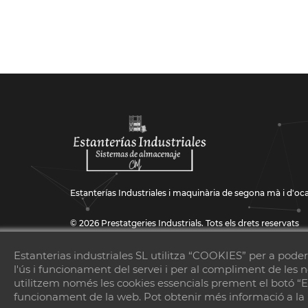
Estanterías Industriales i maquinària de segona mà i d'oc
© 2026 Prestatgeries Industrials. Tots els drets reservats
Avís Legal
|
Política de Cookies
|
Privacidad
|
Accesibilida
Estanterias industriales SL utilitza “COOKIES” per a pode
l'ús i funcionament del servei i per al compliment de les 
aquest?
protiendas.net
utilitzem només les cookies essencials prement el botó “Es
funcionament de la web. Pot obtenir més informació a la