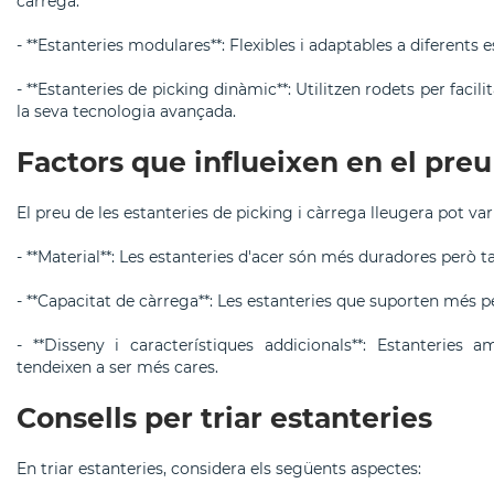
càrrega.
- **Estanteries modulares**: Flexibles i adaptables a diferents 
- **Estanteries de picking dinàmic**: Utilitzen rodets per facili
la seva tecnologia avançada.
Factors que influeixen en el preu
El preu de les estanteries de picking i càrrega lleugera pot va
- **Material**: Les estanteries d'acer són més duradores però 
- **Capacitat de càrrega**: Les estanteries que suporten més pe
- **Disseny i característiques addicionals**: Estanteries 
tendeixen a ser més cares.
Consells per triar estanteries
En triar estanteries, considera els següents aspectes: