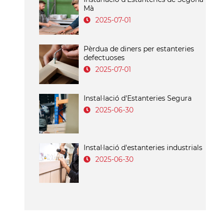
Mà
2025-07-01
Pèrdua de diners per estanteries
defectuoses
2025-07-01
Instal·lació d'Estanteries Segura
2025-06-30
Instal·lació d'estanteries industrials
2025-06-30