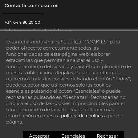
Contacta con nosotros
+34 644 86 20 00
info@estanteriasindustriales.net
Estanterias industriales SL utiliza “COOKIES” para
Horario :
poder ofrecerte correctamente todas las
De lunes a sábado
08:00 – 14:00 / 15:00 – 18:00
funcionalidades de esta página web; elaborar
estadísticas que permitan analizar el uso y
funcionamiento del servicio y para el cumplimiento de
nuestras obligaciones legales. Puede aceptar que
utilicemos todas las cookies pulsando el botón “Todas”,
puede aceptar que utilicemos solo las cookies
esenciales pulsando el botón “Esenciales” o puede
rechazarlas pulsando en “Rechazar”. Rechazarlas no
implica el uso de las cookies imprescindibles para el
Visítanos
funcionamiento de la web. Puede obtener más
información en nuestra
política de cookies
a pie de
Cami pas del aigua, 9
página.
08786 – Capellades
Acceptar
Esenciales
Rechazar