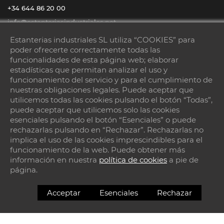
+34 644 86 20 00
info@estanteriasindustriales.net
Estanterias industriales SL utiliza “COOKIES” para
Horario :
poder ofrecerte correctamente todas las
De lunes a sábado
08:00 – 14:00 / 15:00 – 18:00
funcionalidades de esta página web; elaborar
estadísticas que permitan analizar el uso y
funcionamiento del servicio y para el cumplimiento de
nuestras obligaciones legales. Puede aceptar que
utilicemos todas las cookies pulsando el botón “Todas”,
puede aceptar que utilicemos solo las cookies
esenciales pulsando el botón “Esenciales” o puede
rechazarlas pulsando en “Rechazar”. Rechazarlas no
implica el uso de las cookies imprescindibles para el
Visítanos
funcionamiento de la web. Puede obtener más
información en nuestra
política de cookies
a pie de
Cami pas del aigua, 9
página.
08786 – Capellades
Acceptar
Esenciales
Rechazar