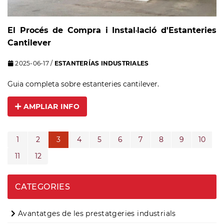
El Procés de Compra i Instal·lació d'Estanteries
Cantilever
2025-06-17
/
ESTANTERÍAS INDUSTRIALES
Guia completa sobre estanteries cantilever.
AMPLIAR INFO
1
2
3
4
5
6
7
8
9
10
11
12
CATEGORIES
Avantatges de les prestatgeries industrials