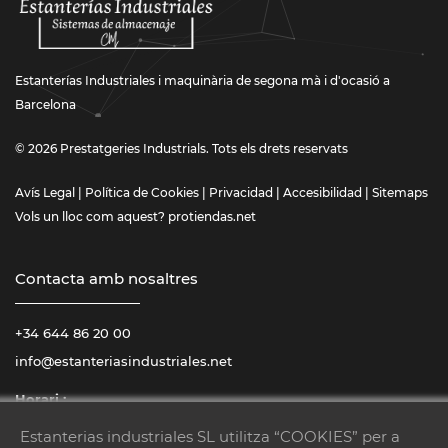
Estanterías Industriales i maquinària de segona mà i d'ocasió a
Barcelona
© 2026 Prestatgeries Industrials. Tots els drets reservats
Avís Legal
|
Política de Cookies
|
Privacidad
|
Accesibilidad
|
Sitemaps
Vols un lloc com aquest?
protiendas.net
Contacta amb nosaltres
+34 644 86 20 00
info@estanteriasindustriales.net
Horari :
De dilluns a dissabte
08:00 – 14:00 / 15:00 – 18:00
Estanterias industriales SL utilitza “COOKIES” per a