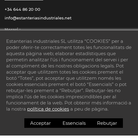
+34 644 86 20 00
info@estanteriasindustriales.net
Horari :
De dilluns a dissabte
08:00 – 14:00 / 15:00 – 18:00
Estanterias industriales SL utilitza “COOKIES” per a
poder oferir-te correctament totes les funcionalitats de
aquesta pàgina web; elaborar estadístiques que
permetin analitzar l'ús i funcionament del servei i per
al compliment de les nostres obligacions legals. Pot
acceptar que utilitzem totes les cookies prement el
botó “Totes”, pot acceptar que utilitzem només les
cookies essencials prement el botó “Essencials” o pot
rebutjar-les prement a “Rebutjar”. Rebutjar-les no
Visita'ns
implica l'ús de les cookies imprescindibles per al
funcionament de la web. Pot obtenir més informació a
Cami pas del aigua, 9
la nostra
política de cookies
a peu de pàgina.
08786 – Capellades
Acceptar
Essencials
Rebutjar