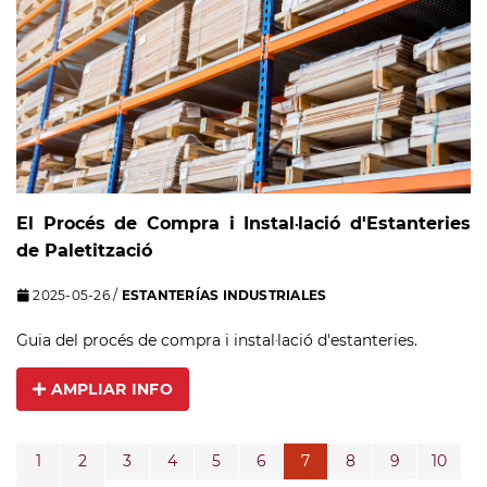
El Procés de Compra i Instal·lació d'Estanteries
de Paletització
2025-05-26
/
ESTANTERÍAS INDUSTRIALES
Guia del procés de compra i instal·lació d'estanteries.
AMPLIAR INFO
1
2
3
4
5
6
7
8
9
10